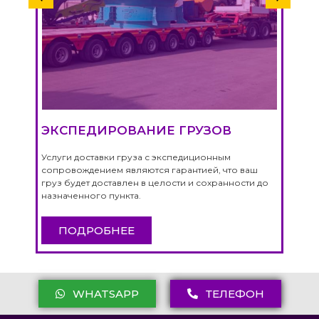
Г
ЭКСПЕДИРОВАНИЕ ГРУЗОВ
Г
ает
Услуги доставки груза с экспедиционным
Сбо
сопровождением являются гарантией, что ваш
кот
,
груз будет доставлен в целости и сохранности до
одн
назначенного пункта.
пер
от 
ПОДРОБНЕЕ
WHATSAPP
ТЕЛЕФОН