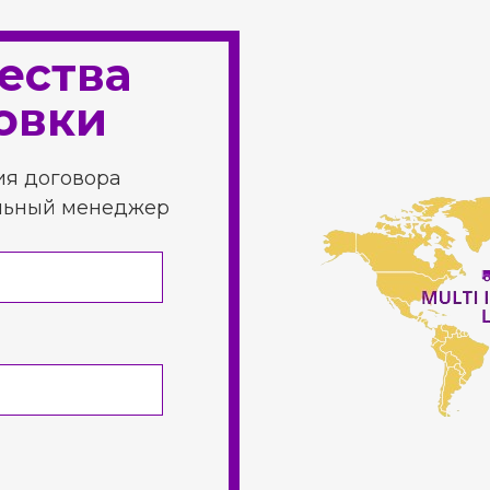
ества
овки
ия договора
альный менеджер